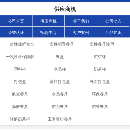
供应商机
公司首页
供应商机
关于我们
公司动态
荣誉认证
招聘中心
客户案例
产品知识
一次性保鲜盒全
一次性稻香餐具
一次性餐具注塑
自动生产机械设
一次性环保降解
生产设备
餐盒
航空杯
机
餐具生产线
塑料杯
备
水晶杯
奶茶杯
打包盒
塑料打包盒
外卖打包盒
航空餐具
水晶餐具
环保餐具
降解餐具
稻壳餐具
稻香餐具
降解奶茶杯
玉米淀粉餐具