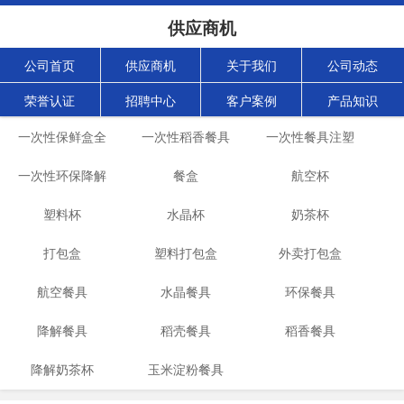
供应商机
公司首页
供应商机
关于我们
公司动态
荣誉认证
招聘中心
客户案例
产品知识
一次性保鲜盒全
一次性稻香餐具
一次性餐具注塑
自动生产机械设
一次性环保降解
生产设备
餐盒
航空杯
机
餐具生产线
塑料杯
备
水晶杯
奶茶杯
打包盒
塑料打包盒
外卖打包盒
航空餐具
水晶餐具
环保餐具
降解餐具
稻壳餐具
稻香餐具
降解奶茶杯
玉米淀粉餐具