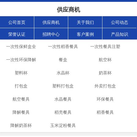
供应商机
公司首页
供应商机
关于我们
公司动态
荣誉认证
招聘中心
客户案例
产品知识
一次性保鲜盒全
一次性稻香餐具
一次性餐具注塑
自动生产机械设
一次性环保降解
生产设备
餐盒
航空杯
机
餐具生产线
塑料杯
备
水晶杯
奶茶杯
打包盒
塑料打包盒
外卖打包盒
航空餐具
水晶餐具
环保餐具
降解餐具
稻壳餐具
稻香餐具
降解奶茶杯
玉米淀粉餐具