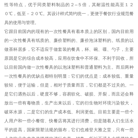
性等特点，优于同类塑料制品的２—５倍，其耐温性能高至１２
０℃，低至－２０℃。其设计样式简约统一，更便于餐饮行业规范餐
具的使用与管理。

它跟目前国内的现有的一次性餐具有着本质上的区别，国内目前用
的一次性餐具有纸质的、廉价塑料的、廉价泡沫塑料的。纸质的以
做茶杯居多，它不适应于做套装的餐具，杯、碗、碟、勺子，主要
原因是它的综合成本较高，应用在饮食中不环保、不利于回收，所
以目前国内做一次性餐具的以泡沫塑料和普通塑料为主。而后两种
一次性餐具的优缺点都特别明显：它们的优点是：成本较低、重量
较轻，便于运输，但是，相对于质量而言，它们都是不过关的。一
是它们遇热以后，硬度不够，容易软化、破损、开裂，而且还会释
放出一些有毒物质，生产出来以后，它的衍生物对环境污染较大，
破坏水源，二是它们的生产成本低、利润更低。目前主要是一些个
人用户和一些小餐馆、快餐店将其进行消费，但是随着人们生活水
平的提高，国家限塑法规的颁布，它们也难登大雅之堂，只有一些