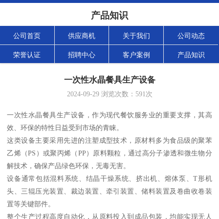
产品知识
公司首页
供应商机
关于我们
公司动态
荣誉认证
招聘中心
客户案例
产品知识
一次性水晶餐具生产设备
2024-09-29
浏览次数：
591
次
一次性水晶餐具生产设备，作为现代餐饮服务业的重要支撑，其高
效、环保的特性日益受到市场的青睐。
这类设备主要采用先进的注塑成型技术，原材料多为食品级的聚苯
乙烯（PS）或聚丙烯（PP）原料颗粒，通过高分子渗透和微生物分
解技术，确保产品绿色环保，无毒无害。
设备通常包括混料系统、结晶干燥系统、挤出机、熔体泵、T形机
头、三辊压光装置、裁边装置、牵引装置、储料装置及卷曲收卷装
置等关键部件。
整个生产过程高度自动化，从原料投入到成品包装，均能实现无人