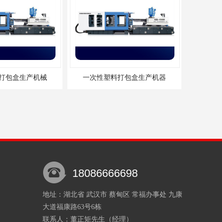
打包盒生产机械
一次性塑料打包盒生产机器
18086666698
地址：湖北省 武汉市 蔡甸区 常福办事处 九康
大道福康路63号6栋
餐盒设备生产厂家
一次性快餐盒机械生产厂家
联系人：董正矩
先生
（经理）