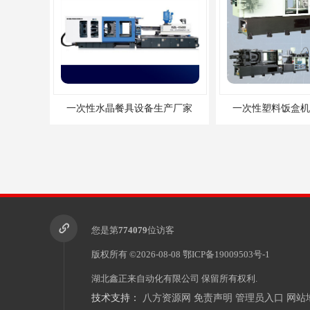
一次性水晶餐具设备生产厂家
一次性塑料饭盒机
您是第
774079
位访客
版权所有 ©2026-08-08
鄂ICP备19009503号-1
湖北鑫正来自动化有限公司
保留所有权利.
技术支持：
八方资源网
免责声明
管理员入口
网站
一次性塑料打包盒生产设备
一次性塑料餐盒机