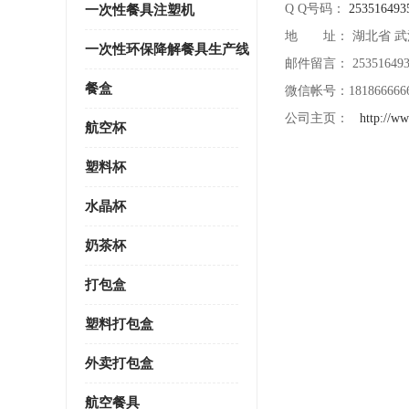
Q Q号码：
253516493
一次性餐具注塑机
地 址： 湖北省 武
一次性环保降解餐具生产线
邮件留言： 253516493
餐盒
微信帐号：181866666
公司主页：
http://ww
航空杯
塑料杯
水晶杯
奶茶杯
打包盒
塑料打包盒
外卖打包盒
航空餐具