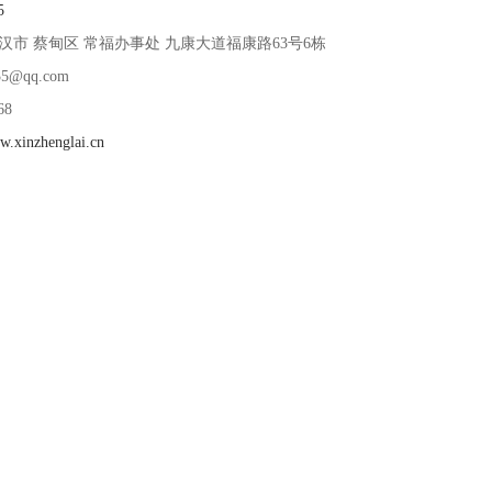
5
汉市 蔡甸区 常福办事处 九康大道福康路63号6栋
5@qq.com
68
w.xinzhenglai.cn