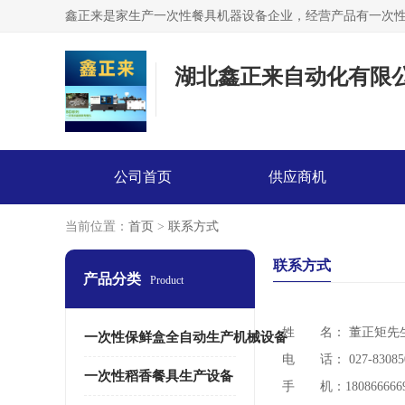
湖北鑫正来自动化有限
公司首页
供应商机
当前位置：
首页
>
联系方式
联系方式
产品分类
Product
姓 名： 董正矩
先
一次性保鲜盒全自动生产机械设备
电 话： 027-83085
一次性稻香餐具生产设备
手 机：180866666